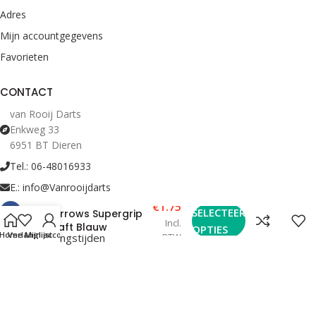
Adres
Mijn accountgegevens
Favorieten
CONTACT
van Rooij Darts
Enkweg 33
6951 BT Dieren
Tel.: 06-48016933
E.: info@Vanrooijdarts
€
1.75
SELECTEER
Harrows Supergrip
Incl.
Shaft Blauw
OPTIES
Home
Verlanglijst
Mijn account
Bekijk Openingstijden
BTW