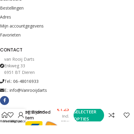
Bestellingen
Adres
Mijn accountgegevens
Favorieten
CONTACT
van Rooij Darts
Enkweg 33
6951 BT Dieren
Tel.: 06-48016933
E.: info@Vanrooijdarts
€
1.25
Bekijk Openingstijden
SELECTEER
Shot! Branded
Incl.
Totem
OPTIES
Home
Verlanglijst
Mijn account
BTW