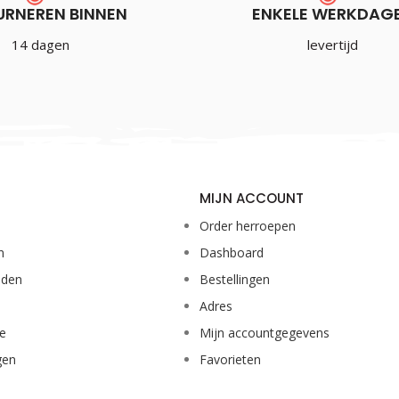
URNEREN BINNEN
ENKELE WERKDAG
14 dagen
levertijd
MIJN ACCOUNT
Order herroepen
n
Dashboard
eden
Bestellingen
Adres
ie
Mijn accountgegevens
gen
Favorieten