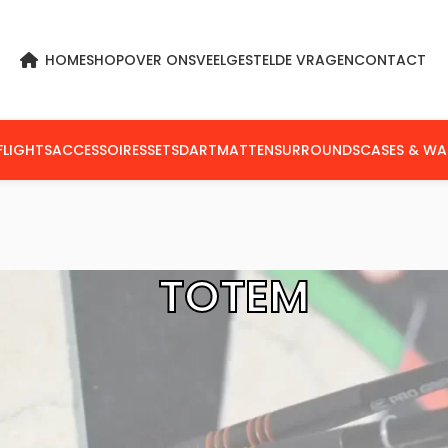
HOME
SHOP
OVER ONS
VEELGESTELDE VRAGEN
CONTACT
FLIGHTS
ACCESSOIRES
SETS
DARTMATTEN
SURROUNDS
CASES & WA
TOTEM
en getagged “Totem”