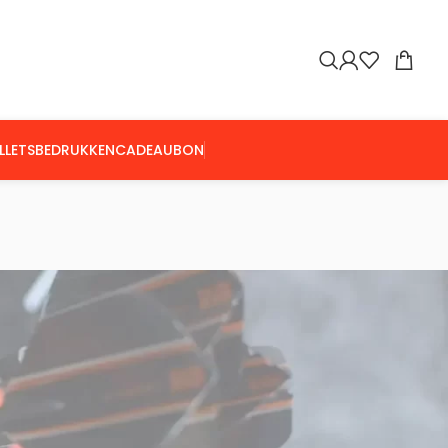
LLETS
BEDRUKKEN
CADEAUBON
Toon
9
24
36