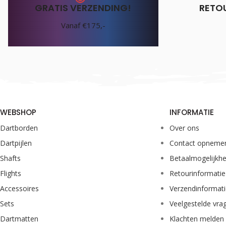
GRATIS VERZENDING!
RETO
Vanaf €175,-
WEBSHOP
INFORMATIE
Dartborden
Over ons
Dartpijlen
Contact opneme
Shafts
Betaalmogelijkh
Flights
Retourinformatie
Accessoires
Verzendinformat
Sets
Veelgestelde vra
Dartmatten
Klachten melden