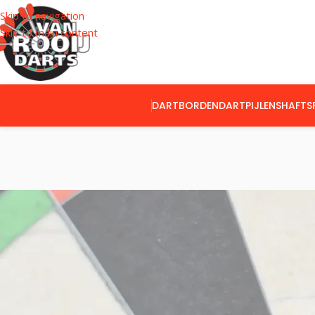
Skip to navigation
Skip to main content
DARTBORDEN
DARTPIJLEN
SHAFTS
CATEGORIEËN
Home
Product