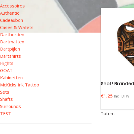
Accessoires
Authentic
Cadeaubon
Cases & Wallets
Dartborden
Dartmatten
Dartpijlen
Dartshirts
Flights
GOAT
Kabinetten
Shot! Brande
McKicks Ink Tattoo
Sets
€
1.25
Incl. BTW
Shafts
Surrounds
TEST
Totem