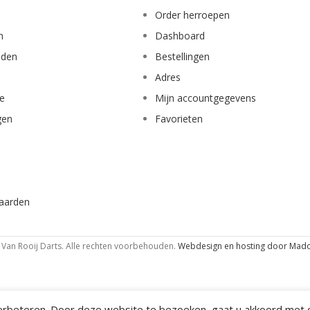
Order herroepen
n
Dashboard
eden
Bestellingen
Adres
ie
Mijn accountgegevens
gen
Favorieten
aarden
Van Rooij Darts. Alle rechten voorbehouden.
Webdesign en hosting door Mad
rbeteren. Door deze website te bezoeken, gaat u akkoord met o