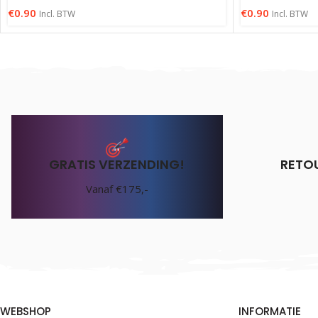
€
0.90
€
0.90
Incl. BTW
Incl. BTW
GRATIS VERZENDING!
RETO
Vanaf €175,-
WEBSHOP
INFORMATIE