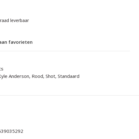
rraad leverbaar
aan favorieten
ts
Kyle Anderson
,
Rood
,
Shot
,
Standaard
639035292