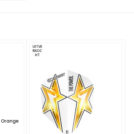
UITVE
RKOC
HT
a Orange