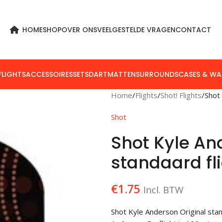
HOME
SHOP
OVER ONS
VEELGESTELDE VRAGEN
CONTACT
FLIGHTS
ACCESSOIRES
SETS
DARTMATTEN
SURROUNDS
CASES & WA
Home
Flights
Shot! Flights
Shot
Shot
Shot Kyle An
standaard fl
€
1.75
Incl. BTW
Shot Kyle Anderson Original stan