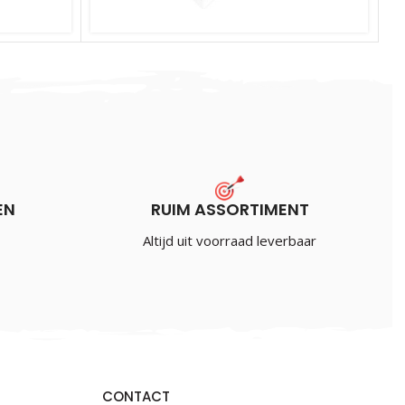
Target Taylor Vision Star White
€
1.20
Incl. BTW
EN
RUIM ASSORTIMENT
Altijd uit voorraad leverbaar
CONTACT