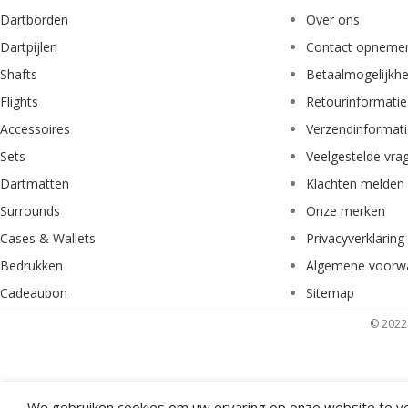
Dartborden
Over ons
Dartpijlen
Contact opneme
Shafts
Betaalmogelijkh
Flights
Retourinformatie
Accessoires
Verzendinformat
Sets
Veelgestelde vra
Dartmatten
Klachten melden
Surrounds
Onze merken
Cases & Wallets
Privacyverklaring
Bedrukken
Algemene voorw
Cadeaubon
Sitemap
© 2022 
We gebruiken cookies om uw ervaring op onze website te ve