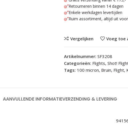
Retourneren binnen 14 dagen
Enkele werkdagen levertijden
Ruim assortiment, altijd uit voo
Vergelijken
Voeg toe 
Artikelnummer:
SF3208
Categorieën:
Flights
,
Shot! Fligh
Tags:
100 micron
,
Bruin
,
Flight
,
AANVULLENDE INFORMATIE
VERZENDING & LEVERING
9415