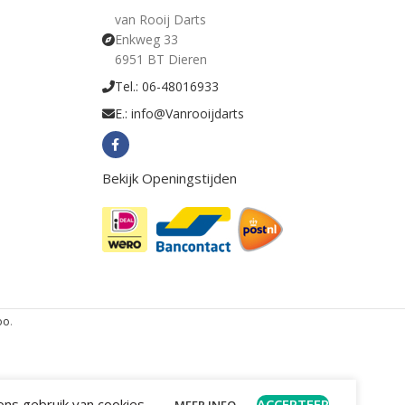
van Rooij Darts
Enkweg 33
6951 BT Dieren
Tel.: 06-48016933
E.: info@Vanrooijdarts
Bekijk Openingstijden
oo
.
ns gebruik van cookies.
ACCEPTEER