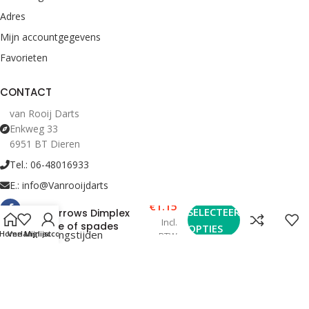
Adres
Mijn accountgegevens
Favorieten
CONTACT
van Rooij Darts
Enkweg 33
6951 BT Dieren
Tel.: 06-48016933
E.: info@Vanrooijdarts
€
1.15
SELECTEER
Harrows Dimplex
Incl.
Ace of spades
OPTIES
Bekijk Openingstijden
Home
Verlanglijst
Mijn account
BTW