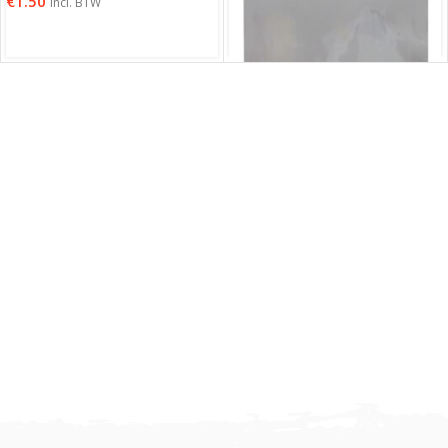
€
1.50
Incl. BTW
Target Flight Protector
Aluminium
€
1.25
Incl. BTW