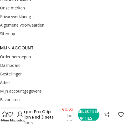
Onze merken
Privacyverklaring
Algemene voorwaarden
Sitemap
MIJN ACCOUNT
Order herroepen
Dashboard
Bestellingen
Adres
Mijn accountgegevens
Favorieten
€
6.95
SELECTEER
Target Pro Grip
CONTACT
Incl.
Vision Red 3 sets
OPTIES
Home
Verlanglijst
Mijn account
BTW
van Rooij Darts