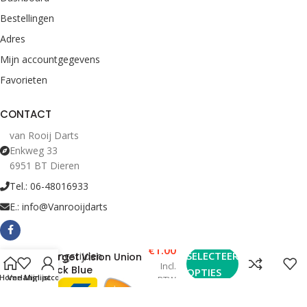
Bestellingen
Adres
Mijn accountgegevens
Favorieten
CONTACT
van Rooij Darts
Enkweg 33
6951 BT Dieren
Tel.: 06-48016933
E.: info@Vanrooijdarts
€
1.00
Bekijk Openingstijden
SELECTEER
Target Vision Union
Incl.
Jack Blue
OPTIES
Home
Verlanglijst
Mijn account
BTW