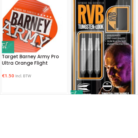
Target Barney Army Pro
Ultra Orange Flight
€
1.50
Incl. BTW
Target Raymond van
Barneveld Tungsten Look
€
15.99
Incl. BTW