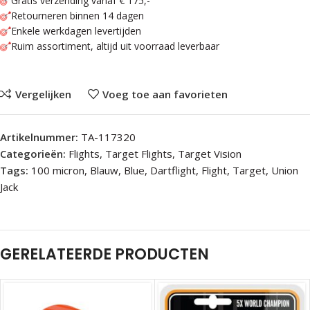
Gratis verzending vanaf € 175,-
Retourneren binnen 14 dagen
Enkele werkdagen levertijden
Ruim assortiment, altijd uit voorraad leverbaar
Vergelijken
Voeg toe aan favorieten
Artikelnummer:
TA-117320
Categorieën:
Flights
,
Target Flights
,
Target Vision
Tags:
100 micron
,
Blauw
,
Blue
,
Dartflight
,
Flight
,
Target
,
Union
Jack
GERELATEERDE PRODUCTEN