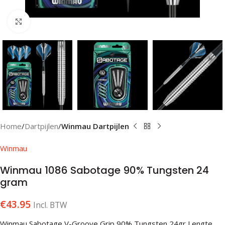
Klik om te vergroten
Home
Dartpijlen
Winmau Dartpijlen
Winmau
Winmau 1086 Sabotage 90% Tungsten 24
gram
€
43.95
Incl. BTW
Winmau Sabotage V-Groove Grip 90% Tungsten 24gr Lengte