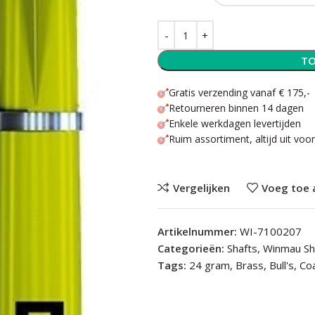
TO
Gratis verzending vanaf € 175,-
Retourneren binnen 14 dagen
Enkele werkdagen levertijden
Ruim assortiment, altijd uit voo
Vergelijken
Voeg toe 
Artikelnummer:
WI-7100207
Categorieën:
Shafts
,
Winmau Sh
Tags:
24 gram
,
Brass
,
Bull's
,
Co