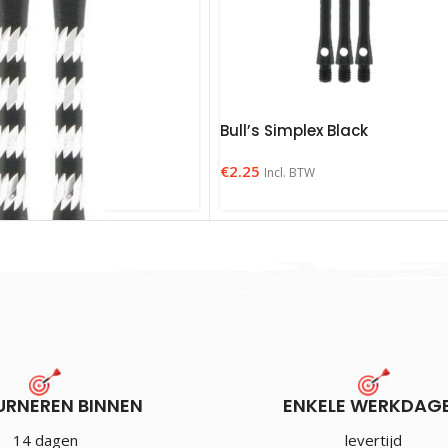
Bull’s Simplex Black
€
2.25
Incl. BTW
lack Shaft
URNEREN BINNEN
ENKELE WERKDAG
14 dagen
levertijd