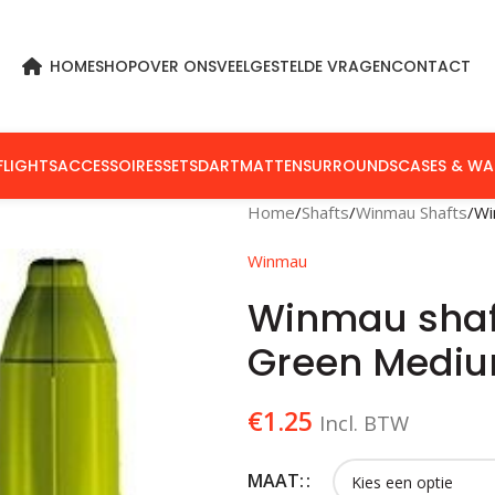
HOME
SHOP
OVER ONS
VEELGESTELDE VRAGEN
CONTACT
FLIGHTS
ACCESSOIRES
SETS
DARTMATTEN
SURROUNDS
CASES & WA
Home
Shafts
Winmau Shafts
Wi
Winmau
Winmau shaf
Green Medi
€
1.25
Incl. BTW
MAAT: