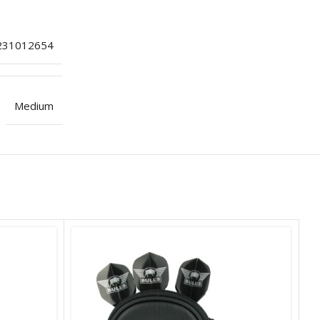
231012654
Medium