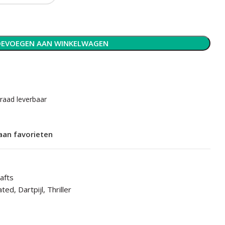
EVOEGEN AAN WINKELWAGEN
rraad leverbaar
aan favorieten
afts
ated
,
Dartpijl
,
Thriller