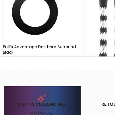
Bull’s Advantage Dartbord Surround
Black
€
39.95
Incl. BTW
Bull’s Minor B
GRATIS VERZENDING!
RETO
€
2.75
Incl. BTW
Vanaf €175,-