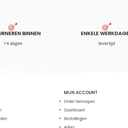
URNEREN BINNEN
ENKELE WERKDAG
14 dagen
levertijd
MIJN ACCOUNT
Order herroepen
n
Dashboard
eden
Bestellingen
Adres