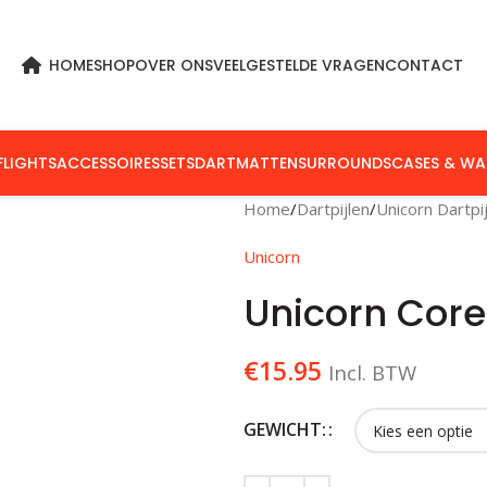
HOME
SHOP
OVER ONS
VEELGESTELDE VRAGEN
CONTACT
FLIGHTS
ACCESSOIRES
SETS
DARTMATTEN
SURROUNDS
CASES & WA
Home
Dartpijlen
Unicorn Dartpi
Unicorn
Unicorn Core
€
15.95
Incl. BTW
GEWICHT: