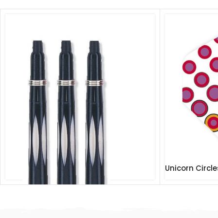
Unicorn Circle
€
1.50
Incl. BTW