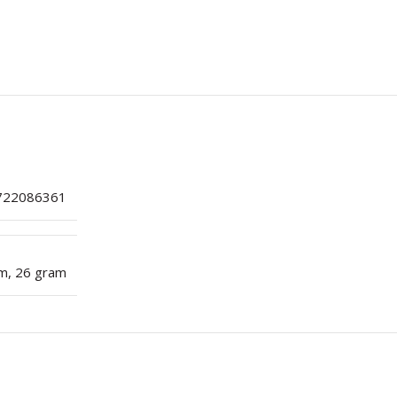
722086361
am
,
26 gram