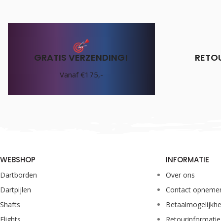
Unicorn Catalyst Black
GRATIS VERZENDING!
RETO
€
2.30
Incl. BTW
Vanaf €175,-
WEBSHOP
INFORMATIE
Dartborden
Over ons
Dartpijlen
Contact opneme
Shafts
Betaalmogelijkh
Flights
Retourinformatie