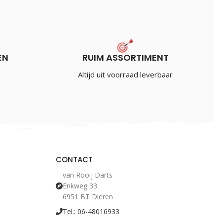
€
3.50
Incl. BTW
EN
RUIM ASSORTIMENT
Altijd uit voorraad leverbaar
CONTACT
van Rooij Darts
Enkweg 33
6951 BT Dieren
Tel.: 06-48016933