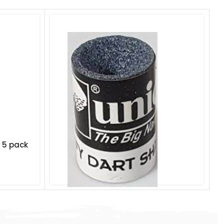
e 5 pack
Unicorn Jiffy Dart Sharpener