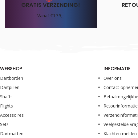
GRATIS VERZENDING!
RETO
Vanaf €175,-
WEBSHOP
INFORMATIE
Dartborden
Over ons
Dartpijlen
Contact opneme
Shafts
Betaalmogelijkh
Flights
Retourinformatie
Accessoires
Verzendinformat
Sets
Veelgestelde vra
Dartmatten
Klachten melden