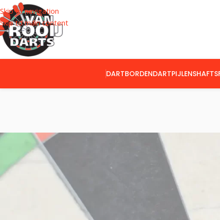
Skip to navigation
Skip to main content
DARTBORDEN
DARTPIJLEN
SHAFTS
CATEGORIEËN
Home
Producte