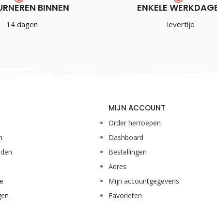
URNEREN BINNEN
ENKELE WERKDAG
14 dagen
levertijd
MIJN ACCOUNT
Order herroepen
n
Dashboard
eden
Bestellingen
Adres
ie
Mijn accountgegevens
gen
Favorieten