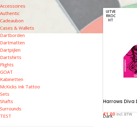
Accessoires
UITVE
Authentic
RKOC
Cadeaubon
HT
Cases & Wallets
Dartborden
Dartmatten
Dartpijlen
Dartshirts
Flights
GOAT
Kabinetten
McKicks Ink Tattoo
Sets
Shafts
Harrows Diva 
Surrounds
€
1.00
Incl. BTW
TEST
Dark