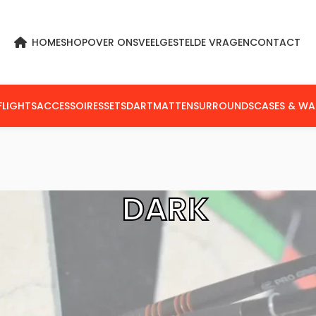
HOME
SHOP
OVER ONS
VEELGESTELDE VRAGEN
CONTACT
FLIGHTS
ACCESSOIRES
SETS
DARTMATTEN
SURROUNDS
CASES & WA
DARK
n getagged “Dark”