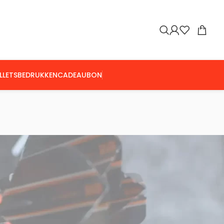
LLETS
BEDRUKKEN
CADEAUBON
Toon
9
24
36