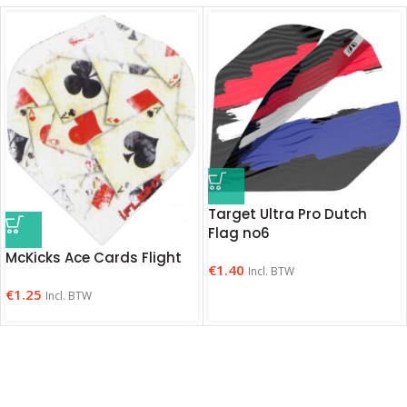
Target Ultra Pro Dutch
Flag no6
McKicks Ace Cards Flight
€
1.40
Incl. BTW
€
1.25
Incl. BTW