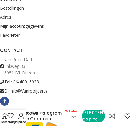
Bestellingen
Adres
Mijn accountgegevens
Favorieten
CONTACT
van Rooij Darts
Enkweg 33
6951 BT Dieren
Tel.: 06-48016933
E.: info@Vanrooijdarts
€
1.25
Bekijk Openingstijden
SELECTEER
Harrows Hologram
Incl.
Blue Ornament
OPTIES
Home
Verlanglijst
Mijn account
BTW