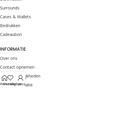
Surrounds
Cases & Wallets
Bedrukken
Cadeaubon
INFORMATIE
Over ons
Contact opnemen
Betaalmogelijkheden
Home
Verlanglijst
Mijn account
Retourinformatie
Verzendinformatie
Veelgestelde vragen
Klachten melden
Onze merken
Privacyverklaring