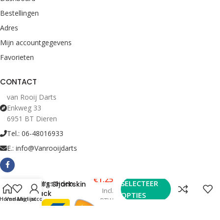
Bestellingen
Adres
Mijn accountgegevens
Favorieten
CONTACT
van Rooij Darts
Enkweg 33
6951 BT Dieren
Tel.: 06-48016933
E.: info@Vanrooijdarts
€
1.25
Bekijk Openingstijden
SELECTEER
Bull’s Sharkskin
Incl.
Black
OPTIES
Home
Verlanglijst
Mijn account
BTW