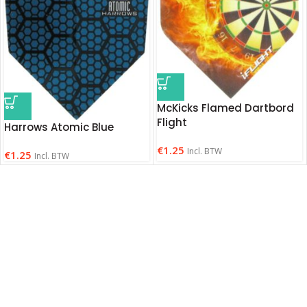
McKicks Flamed Dartbord
Flight
Harrows Atomic Blue
€
1.25
Incl. BTW
€
1.25
Incl. BTW