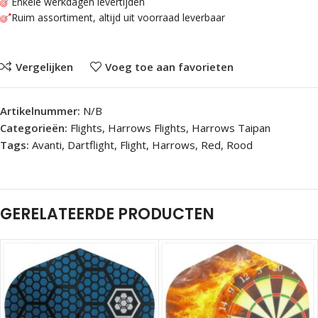
Enkele werkdagen levertijden
Ruim assortiment, altijd uit voorraad leverbaar
Vergelijken
Voeg toe aan favorieten
Artikelnummer:
N/B
Categorieën:
Flights
,
Harrows Flights
,
Harrows Taipan
Tags:
Avanti
,
Dartflight
,
Flight
,
Harrows
,
Red
,
Rood
GERELATEERDE PRODUCTEN