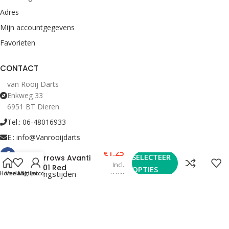
Adres
Mijn accountgegevens
Favorieten
CONTACT
van Rooij Darts
Enkweg 33
6951 BT Dieren
Tel.: 06-48016933
E.: info@Vanrooijdarts
€
1.25
SELECTEER
Harrows Avanti
Incl.
7401 Red
OPTIES
Bekijk Openingstijden
Home
Verlanglijst
Mijn account
BTW