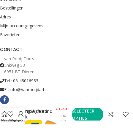
Bestellingen
Adres
Mijn accountgegevens
Favorieten
CONTACT
van Rooij Darts
Enkweg 33
6951 BT Dieren
Tel.: 06-48016933
E.: info@Vanrooijdarts
€
1.25
Bekijk Openingstijden
SELECTEER
Harrows Retina
Incl.
Pink
OPTIES
Home
Verlanglijst
Mijn account
BTW