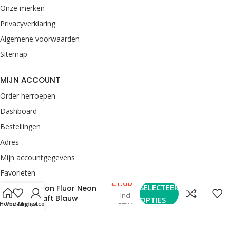
Onze merken
Privacyverklaring
Algemene voorwaarden
Sitemap
MIJN ACCOUNT
Order herroepen
Dashboard
Bestellingen
Adres
Mijn accountgegevens
Favorieten
€
1.00
SELECTEER
Nylon Fluor Neon
Incl.
CONTACT
Shaft Blauw
OPTIES
Home
Verlanglijst
Mijn account
BTW
van Rooij Darts
Enkweg 33