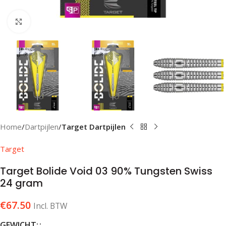
Klik om te vergroten
Home
Dartpijlen
Target Dartpijlen
Target
Target Bolide Void 03 90% Tungsten Swiss
24 gram
€
67.50
Incl. BTW
GEWICHT: